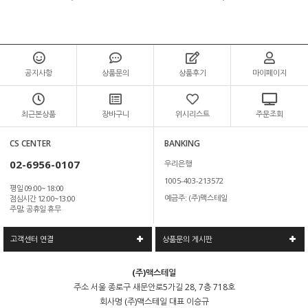
공지사항
상품문의
상품후기
마이페이지
최근본상품
장바구니
위시리스트
주문조회
CS CENTER
BANKING
02-6956-0107
우리은행
1005-403-213572
평일 09:00~ 18:00
예금주: (주)맥스테일
점심시간 12:00~13:00
주말, 공휴일 휴무
고객센터 연결
상품문의 게시판
(주)맥스테일
주소
서울 종로구 새문안로5가길 28, 7층 718호
회사명
(주)맥스테일
대표
이승규