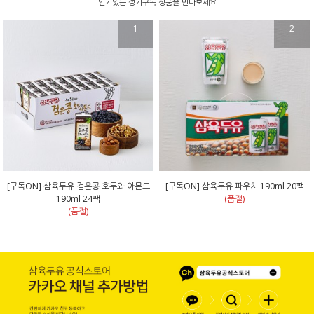
인기있는 정기구독 상품을 만나보세요
1
2
[구독ON] 삼육두유 검은콩 호두와 아몬드
[구독ON] 삼육두유 파우치 190ml 20팩
190ml 24팩
(품절)
(품절)