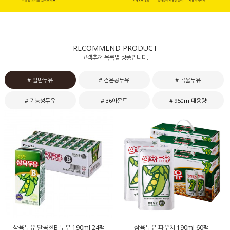
RECOMMEND PRODUCT
고객추천 목록별 상품입니다.
# 일반두유
# 검은콩두유
# 곡물두유
# 기능성두유
# 36아몬드
# 950ml대용량
삼육두유 달콤한B 두유 190ml 24팩
삼육두유 파우치 190ml 60팩