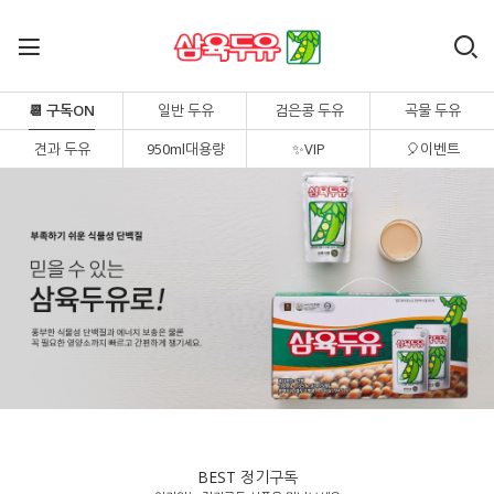
📆 구독ON
일반 두유
검은콩 두유
곡물 두유
견과 두유
950ml대용량
✨VIP
🎈이벤트
BEST 정기구독