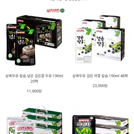
삼육두유 칼슘 넣은 검은콩 두유 190ml
삼육두유 검은 약콩 칼슘 190ml 48팩
20팩
23,000원
11,900원