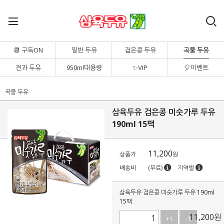
📆 구독ON
일반 두유
검은콩 두유
곡물 두유
견과 두유
950ml대용량
✨VIP
🎈이벤트
곡물 두유
삼육두유 검은콩 미숫가루 두유
190ml 15팩
11,200
상품가
원
배송비
(무료)
지역별
삼육두유 검은콩 미숫가루 두유 190ml
15팩
11,200
원
+1
-1