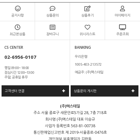
공지사항
상품문의
상품후기
마이페이지
최근본상품
장바구니
위시리스트
주문조회
CS CENTER
BANKING
02-6956-0107
우리은행
1005-403-213572
평일 09:00~ 18:00
예금주: (주)맥스테일
점심시간 12:00~13:00
주말, 공휴일 휴무
고객센터 연결
상품문의 게시판
(주)맥스테일
주소
서울 종로구 새문안로5가길 28, 7층 718호
회사명
(주)맥스테일
대표
이승규
사업자 등록번호
563-81-00738
통신판매업신고번호
제 2019-서울종로-0476호
개인정보 보호책임자
김완동