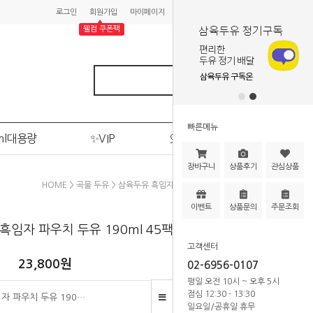
로그인
회원가입
마이페이지
주문조회
장바구니
▲
웰컴 쿠폰팩
빠른메뉴
ml대용량
✨VIP
🎈이벤트
장바구니
상품후기
관심상품
HOME
>
곡물 두유
> 삼육두유 흑임자 파우치 두유 190ml 45팩
이벤트
상품문의
주문조회
흑임자 파우치 두유 190ml 45팩
고객센터
23,800
원
02-6956-0107
평일 오전 10시 ~ 오후 5시
점심 12:30 - 13:30
삼육두유 흑임자 파우치 두유 190ml 45팩
일요일/공휴일 휴무