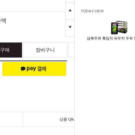
원
23,800
▲
TODAY VIEW
23,800
금액
원
▼
삼육두유 흑임자 파우치 두유 19
구매
장바구니
찜하기
상품 Q&A