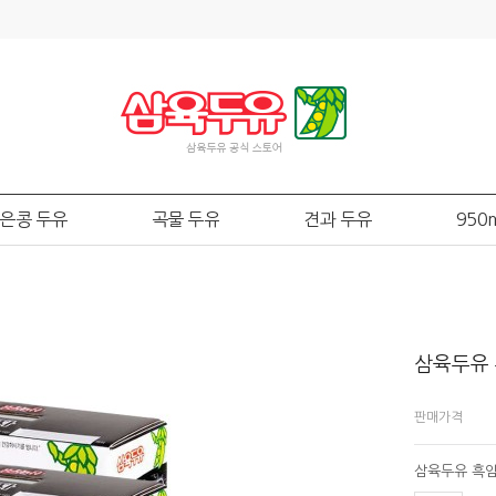
은콩 두유
곡물 두유
견과 두유
950
삼육두유 
판매가격