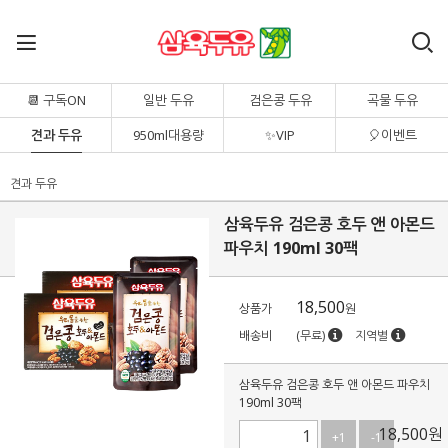
📆 구독ON
일반 두유
검은콩 두유
곡물 두유
견과 두유
950ml대용량
✨VIP
🎈이벤트
견과 두유
삼육두유 검은콩 호두 앤 아몬드
파우치 190ml 30팩
18,500
상품가
원
배송비
(무료)
지역별
삼육두유 검은콩 호두 앤 아몬드 파우치
190ml 30팩
18,500
원
+1
-1