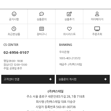
공지사항
상품문의
상품후기
마이페이지
최근본상품
장바구니
위시리스트
주문조회
CS CENTER
BANKING
02-6956-0107
우리은행
1005-403-213572
평일 09:00~ 18:00
예금주: (주)맥스테일
점심시간 12:00~13:00
주말, 공휴일 휴무
고객센터 연결
상품문의 게시판
(주)맥스테일
주소
서울 종로구 새문안로5가길 28, 7층 718호
회사명
(주)맥스테일
대표
이승규
사업자 등록번호
563-81-00738