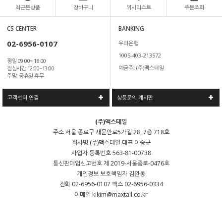
최근본상품
장바구니
위시리스트
주문조회
CS CENTER
BANKING
02-6956-0107
우리은행
1005-403-213572
평일 09:00~ 18:00
예금주: (주)맥스테일
점심시간 12:00~13:00
주말, 공휴일 휴무
고객센터 연결
상품문의 게시판
(주)맥스테일
주소
서울 종로구 새문안로5가길 28, 7층 718호
회사명
(주)맥스테일
대표
이승규
사업자 등록번호
563-81-00738
통신판매업신고번호
제 2019-서울종로-0476호
개인정보 보호책임자
김완동
전화
02-6956-0107
팩스
02-6956-0334
이메일
kikim@maxtail.co.kr