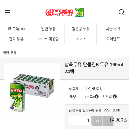
📆 구독ON
일반 두유
검은콩 두유
곡물 두유
견과 두유
950ml대용량
✨VIP
🎈이벤트
일반 두유
삼육두유 달콤한B 두유 190ml
24팩
14,900
상품가
원
배송비
(무료)
지역별
삼육두유 달콤한B 두유 190ml 24팩
14,900
원
+1
-1