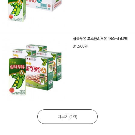
삼육두유 고소한A 두유 190ml 64팩
31,500원
더보기
(
1
/
3
)